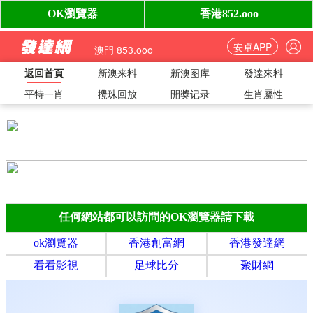
安卓APP
澳門 853.ooo
返回首頁
新澳来料
新澳图库
發達來料
平特一肖
攪珠回放
開獎记录
生肖屬性